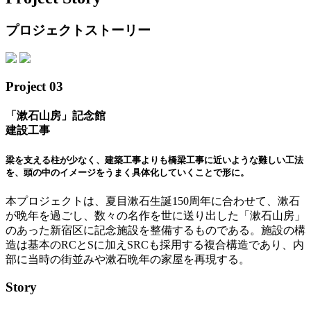
プロジェクトストーリー
Project 03
「漱石山房」記念館
建設工事
梁を支える柱が少なく、建築工事よりも橋梁工事に近いような難しい工法
を、頭の中のイメージをうまく具体化していくことで形に。
本プロジェクトは、夏目漱石生誕150周年に合わせて、漱石
が晩年を過ごし、数々の名作を世に送り出した「漱石山房」
のあった新宿区に記念施設を整備するものである。施設の構
造は基本のRCとSに加えSRCも採用する複合構造であり、内
部に当時の街並みや漱石晩年の家屋を再現する。
Story