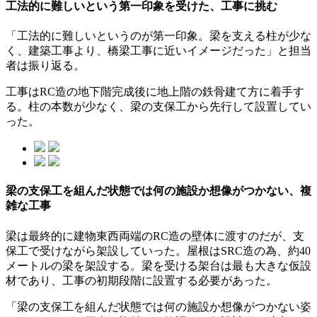
工法的に難しいという第一印象を受けた、工事に挑む
「工法的に難しいというのが第一印象。梁を支える柱が少な
く、建築工事より、橋梁工事に近いイメージだった」と担当
者は振り返る。
工事はRC造の地下階完成後に地上階の鉄骨建て方に着手す
る。柱の本数が少なく、梁の支保工から先行して設置してい
った。
梁の支保工を組んだ状態では何の施設か想像がつかない、複
雑な工事
梁は最終的に建物東西両端のRC造の壁体に渡すのだが、支
保工で受けながら架設していった。屋根はSRC造の為、約40
メートルの梁を架設する。梁を受ける架台は最も大きな仮設
材であり、工事の初期段階に設置する必要があった。
「梁の支保工を組んだ状態では何の施設か想像がつかない姿