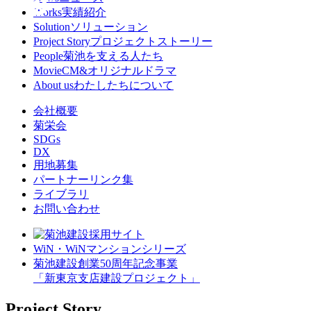
Works
実績紹介
Solution
ソリューション
Project Story
プロジェクトストーリー
People
菊池を支える人たち
Movie
CM&オリジナルドラマ
About us
わたしたちについて
会社概要
菊栄会
SDGs
DX
用地募集
パートナーリンク集
ライブラリ
お問い合わせ
WiN・WiNマンションシリーズ
菊池建設創業50周年記念事業
「新東京支店建設プロジェクト」
Project Story