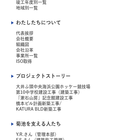
竣工年度別一覧
地域別一覧
わたしたちについて
代表挨拶
会社概要
組織図
会社沿革
事業所一覧
ISO取得
プロジェクトストーリー
大井ふ頭中央海浜公園ホッケー競技場
第10中学校建設工事（建築工事）
「漱石山房」記念館建設工事
橋本ビル計画新築工事/
KATURA BLD新築工事
菊池を支える人たち
Y.R.さん（管理本部）