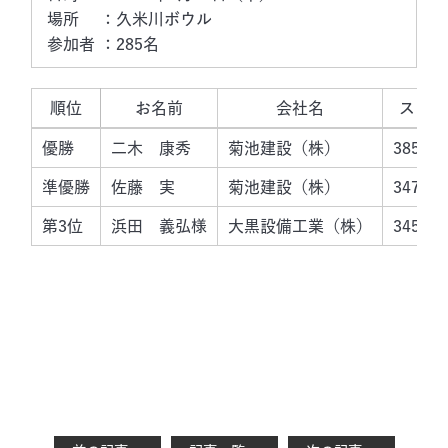
場所　 ：久米川ボウル

順位
お名前
会社名
スコア(
優勝
二木 康秀
菊池建設（株）
385（1
準優勝
佐藤 実
菊池建設（株）
347（1
第3位
浜田 義弘様
大黒設備工業（株）
345（1