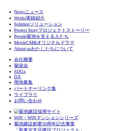
News
ニュース
Works
実績紹介
Solution
ソリューション
Project Story
プロジェクトストーリー
People
菊池を支える人たち
Movie
CM&オリジナルドラマ
About us
わたしたちについて
会社概要
菊栄会
SDGs
DX
用地募集
パートナーリンク集
ライブラリ
お問い合わせ
WiN・WiNマンションシリーズ
菊池建設創業50周年記念事業
「新東京支店建設プロジェクト」