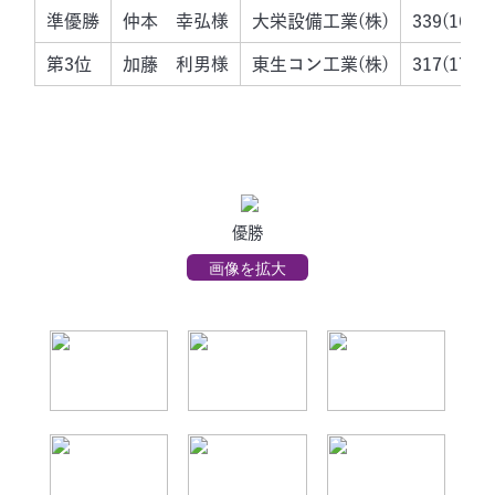
準優勝
仲本 幸弘様
大栄設備工業(株)
339(167/
第3位
加藤 利男様
東生コン工業(株)
317(177/
優勝
画像を拡大