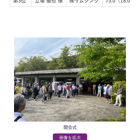
第3位
立場 徹也 様
㈱サムシング
73.0（18.0）
開会式
画像を拡大