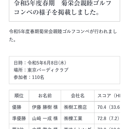
令和5年度春期 菊栄会親睦ゴルフ
コンペの様子を掲載しました。
令和5年度春期菊栄会親睦ゴルフコンペが行われまし
た。
日時：令和5年6月8日(木)

場所：東京バーディクラブ

順位
お名前
会社名
スコア（HDC
優勝
伊藤 勝樹 様
㈱樹工務店
70.4（33.6）
準優勝
山﨑 一成 様
㈱櫟工業
72.8（7.2）