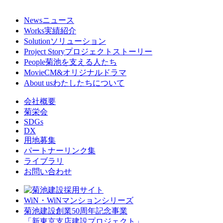
News
ニュース
Works
実績紹介
Solution
ソリューション
Project Story
プロジェクトストーリー
People
菊池を支える人たち
Movie
CM&オリジナルドラマ
About us
わたしたちについて
会社概要
菊栄会
SDGs
DX
用地募集
パートナーリンク集
ライブラリ
お問い合わせ
WiN・WiNマンションシリーズ
菊池建設創業50周年記念事業
「新東京支店建設プロジェクト」