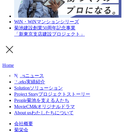
WiN・WiNマンションシリーズ
菊池建設創業50周年記念事業
「新東京支店建設プロジェクト」
Home
News
ニュース
Works
実績紹介
Solution
ソリューション
Project Story
プロジェクトストーリー
People
菊池を支える人たち
Movie
CM&オリジナルドラマ
About us
わたしたちについて
会社概要
菊栄会