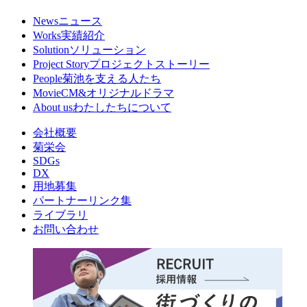
News
ニュース
Works
実績紹介
Solution
ソリューション
Project Story
プロジェクトストーリー
People
菊池を支える人たち
Movie
CM&オリジナルドラマ
About us
わたしたちについて
会社概要
菊栄会
SDGs
DX
用地募集
パートナーリンク集
ライブラリ
お問い合わせ