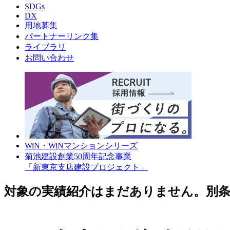
SDGs
DX
用地募集
パートナーリンク集
ライブラリ
お問い合わせ
WiN・WiNマンションシリーズ
菊池建設創業50周年記念事業
「新東京支店建設プロジェクト」
対象の実績紹介はまだありません。別