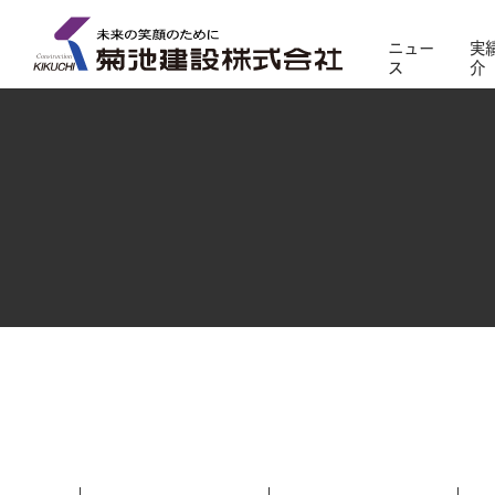
ニュー
実
ス
介