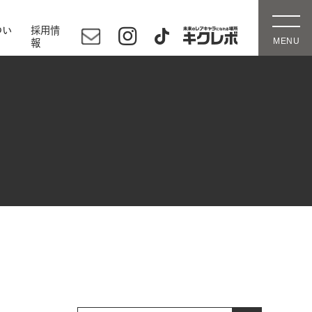
つい
採用情
報