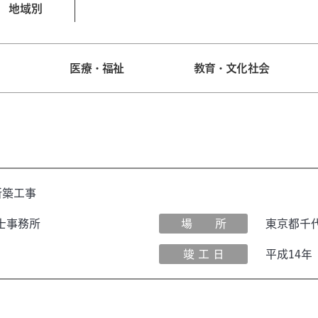
地域別
宅
医療・福祉
教育・文化社会
新築工事
士事務所
場 所
東京都千
竣 工 日
平成14年