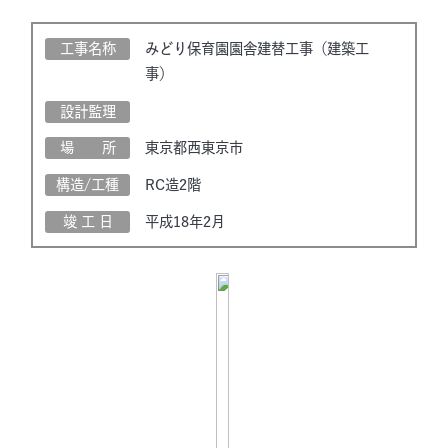
工事名称
みどり保育園園舎建替工事（建築工
事）
設計監理
場 所
東京都西東京市
構造/工種
RC造2階
竣 工 日
平成18年2月