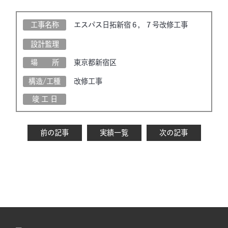
工事名称
エスパス日拓新宿６，７号改修工事
設計監理
場 所
東京都新宿区
構造/工種
改修工事
竣 工 日
前の記事
実績一覧
次の記事