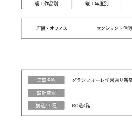
竣工作品別
竣工年度別
店舗・オフィス
マンション・住
工事名称
グランフォーレ学園通り新
設計監理
構造/工種
RC造4階