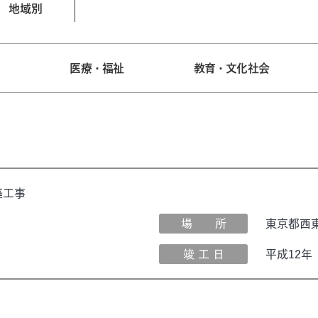
地域別
宅
医療・福祉
教育・文化社会
築工事
場 所
東京都西
竣 工 日
平成12年