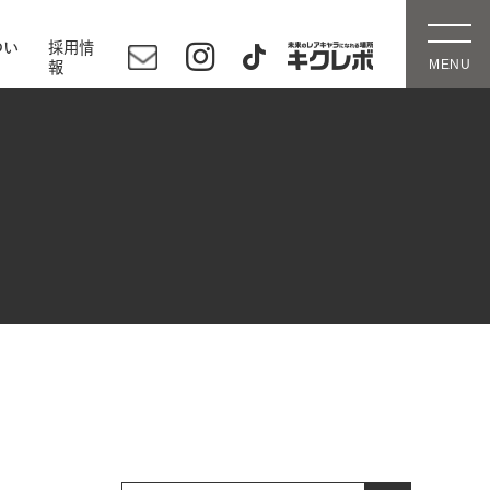
つい
採用情
報