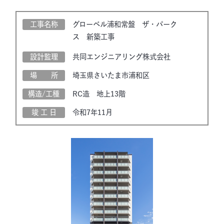
工事名称
グローベル浦和常盤 ザ・パーク
ス 新築工事
設計監理
共同エンジニアリング株式会社
場 所
埼玉県さいたま市浦和区
構造/工種
RC造 地上13階
竣 工 日
令和7年11月