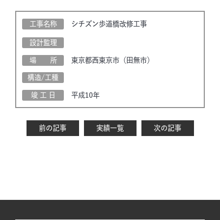
工事名称
シチズン歩道橋改修工事
設計監理
場 所
東京都西東京市（田無市）
構造/工種
竣 工 日
平成10年
前の記事
実績一覧
次の記事