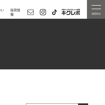
つい
採用情
報