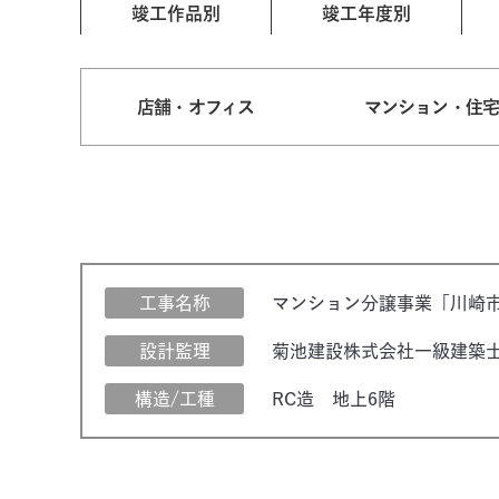
竣工作品別
竣工年度別
店舗・オフィス
マンション・住
工事名称
マンション分譲事業「川崎
設計監理
菊池建設株式会社一級建築
構造/工種
RC造 地上6階