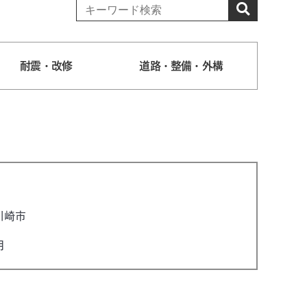
耐震・改修
道路・整備・外構
川崎市
月