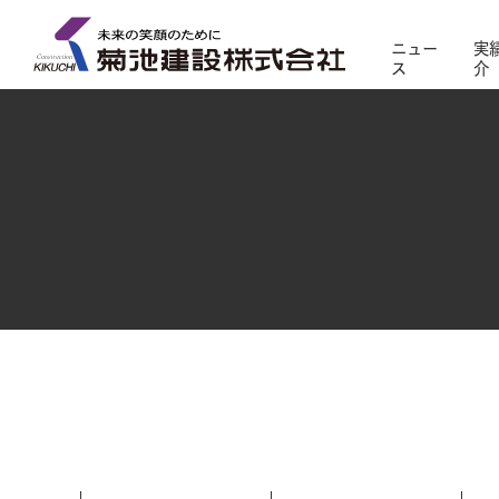
ニュー
実
ス
介