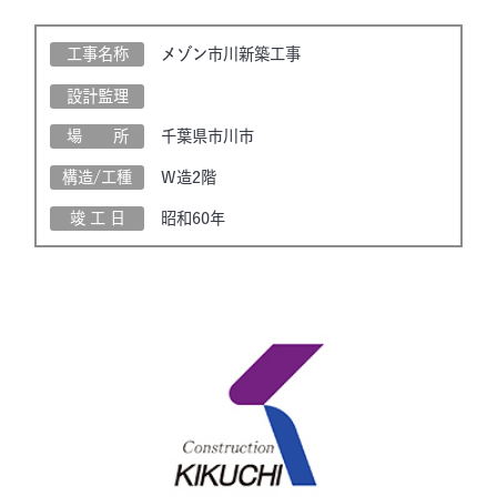
工事名称
メゾン市川新築工事
設計監理
場 所
千葉県市川市
構造/工種
W造2階
竣 工 日
昭和60年