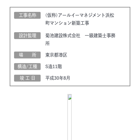
工事名称
(仮称)アールイーマネジメント浜松
町マンション新築工事
設計監理
菊池建設株式会社 一級建築士事務
所
場 所
東京都港区
構造/工種
S造11階
竣 工 日
平成30年8月