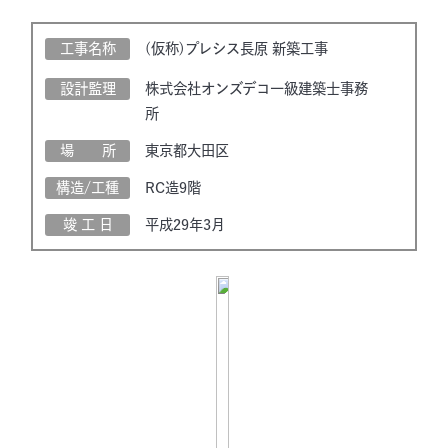
工事名称
(仮称)プレシス長原 新築工事
設計監理
株式会社オンズデコ一級建築士事務
所
場 所
東京都大田区
構造/工種
RC造9階
竣 工 日
平成29年3月