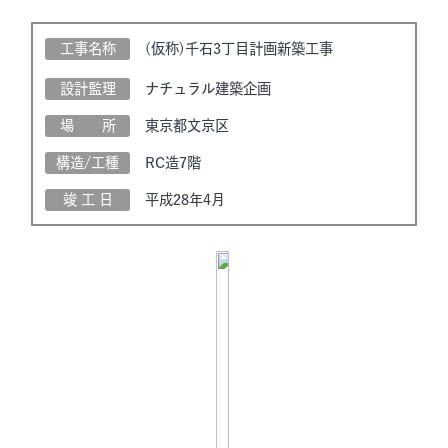
工事名称
(仮称)千石3丁目計画新築工事
設計監理
ナチュラル建築企画
場 所
東京都文京区
構造/工種
RC造7階
竣 工 日
平成28年4月