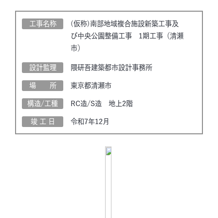
工事名称
(仮称)南部地域複合施設新築工事及
び中央公園整備工事 1期工事（清瀬
市）
設計監理
隈研吾建築都市設計事務所
場 所
東京都清瀬市
構造/工種
RC造/S造 地上2階
竣 工 日
令和7年12月