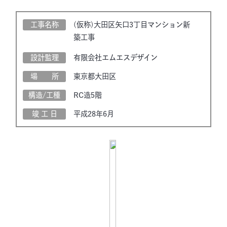
工事名称
(仮称)大田区矢口3丁目マンション新
築工事
設計監理
有限会社エムエスデザイン
場 所
東京都大田区
構造/工種
RC造5階
竣 工 日
平成28年6月