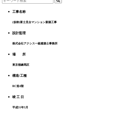
工事名称
(仮称)富士見台マンション新築工事
設計監理
株式会社アクシス一級建築士事務所
場 所
東京都練馬区
構造/工種
RC造4階
竣 工 日
平成31年3月