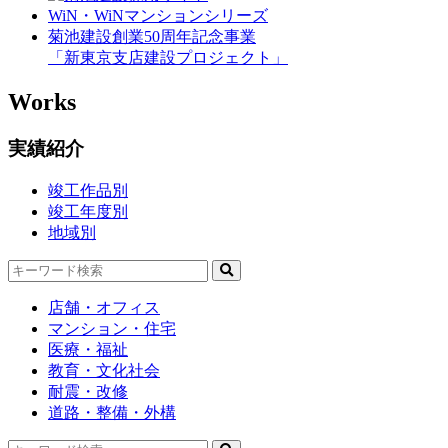
WiN・WiNマンションシリーズ
菊池建設創業50周年記念事業
「新東京支店建設プロジェクト」
Works
実績紹介
竣工作品別
竣工年度別
地域別
店舗・オフィス
マンション・住宅
医療・福祉
教育・文化社会
耐震・改修
道路・整備・外構