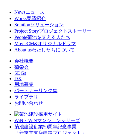
News
ニュース
Works
実績紹介
Solution
ソリューション
Project Story
プロジェクトストーリー
People
菊池を支える人たち
Movie
CM&オリジナルドラマ
About us
わたしたちについて
会社概要
菊栄会
SDGs
DX
用地募集
パートナーリンク集
ライブラリ
お問い合わせ
WiN・WiNマンションシリーズ
菊池建設創業50周年記念事業
「新東京支店建設プロジェクト」