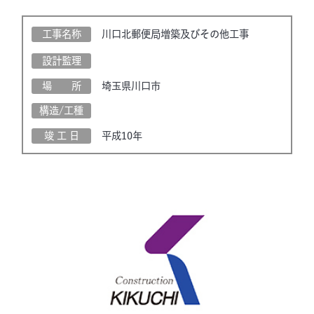
工事名称
川口北郵便局増築及びその他工事
設計監理
場 所
埼玉県川口市
構造/工種
竣 工 日
平成10年