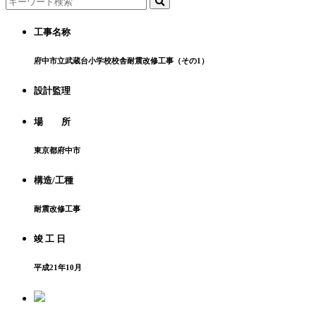
工事名称
府中市立武蔵台小学校校舎耐震改修工事（その1）
設計監理
場 所
東京都府中市
構造/工種
耐震改修工事
竣 工 日
平成21年10月