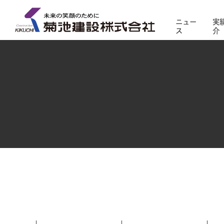
ニュー
実
ス
介