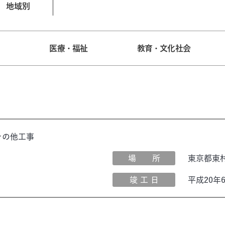
地域別
宅
医療・福祉
教育・文化社会
その他工事
場 所
東京都東
竣 工 日
平成20年