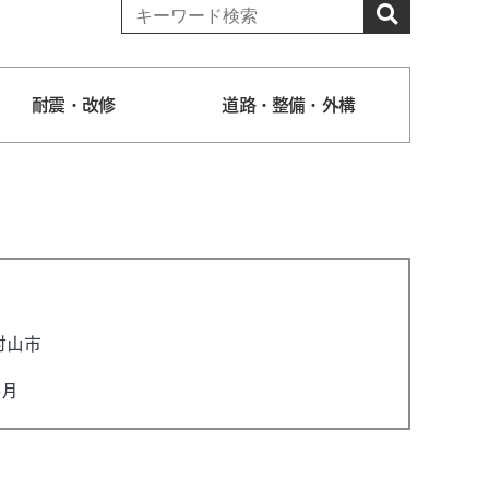
耐震・改修
道路・整備・外構
村山市
6月