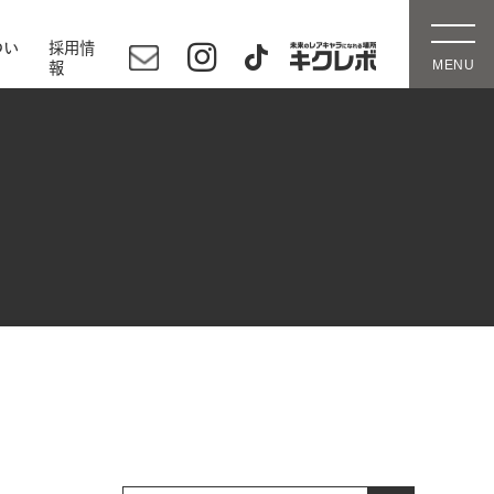
つい
採用情
報