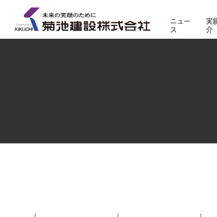
ニュー
実
ス
介