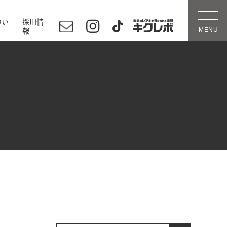
つい
採用情
報