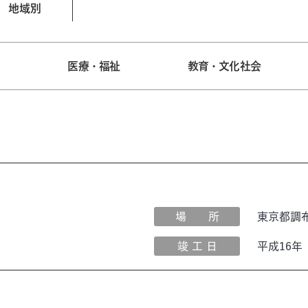
地域別
宅
医療・福祉
教育・文化社会
場 所
東京都調
竣 工 日
平成16年