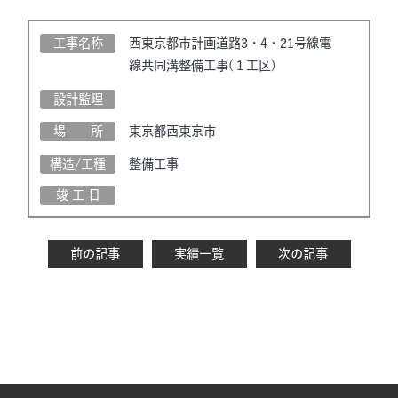
工事名称
西東京都市計画道路3・4・21号線電
線共同溝整備工事(１工区)
設計監理
場 所
東京都西東京市
構造/工種
整備工事
竣 工 日
前の記事
実績一覧
次の記事