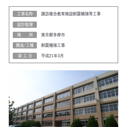
工事名称
諏訪複合教育施設耐震補強等工事
設計監理
場 所
東京都多摩市
構造/工種
耐震補強工事
竣 工 日
平成21年3月