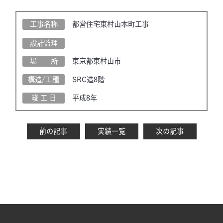
工事名称
都営住宅東村山本町工事
設計監理
場 所
東京都東村山市
構造/工種
SRC造8階
竣 工 日
平成8年
前の記事
実績一覧
次の記事