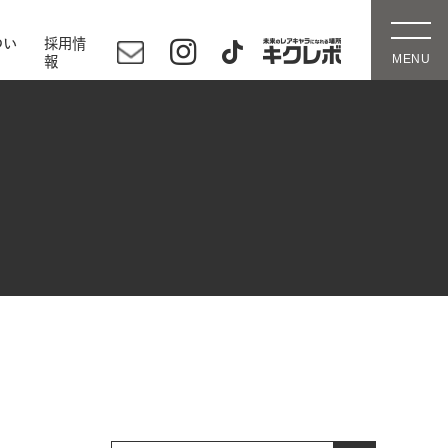
つい
採用情
報