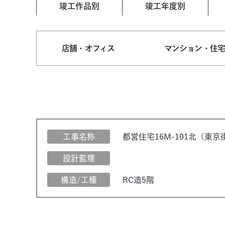
竣工作品別
竣工年度別
店舗・オフィス
マンション・住
工事名称
都営住宅16M-101北（東
設計監理
構造/工種
RC造5階