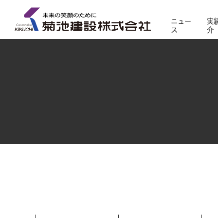
ニュー
実
ス
介