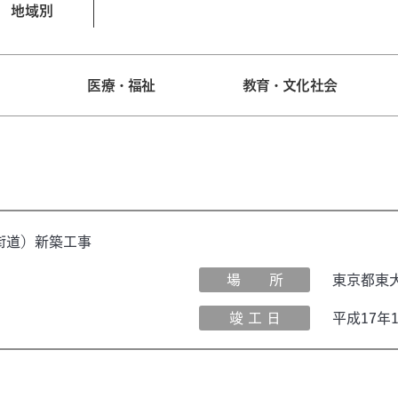
地域別
宅
医療・福祉
教育・文化社会
京街道）新築工事
場 所
東京都東
竣 工 日
平成17年