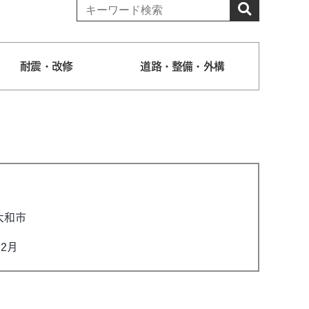
耐震・改修
道路・整備・外構
大和市
12月