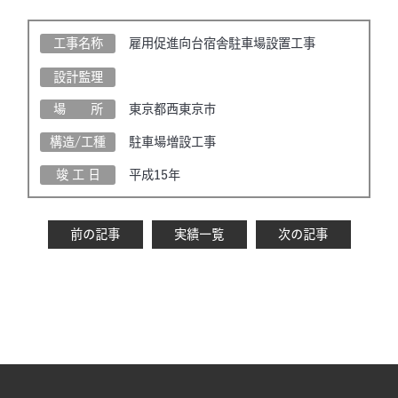
工事名称
雇用促進向台宿舎駐車場設置工事
設計監理
場 所
東京都西東京市
構造/工種
駐車場増設工事
竣 工 日
平成15年
前の記事
実績一覧
次の記事