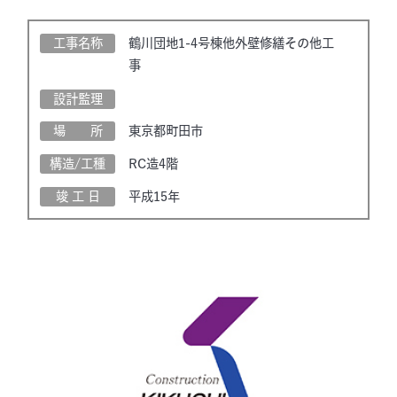
工事名称
鶴川団地1-4号棟他外壁修繕その他工
事
設計監理
場 所
東京都町田市
構造/工種
RC造4階
竣 工 日
平成15年