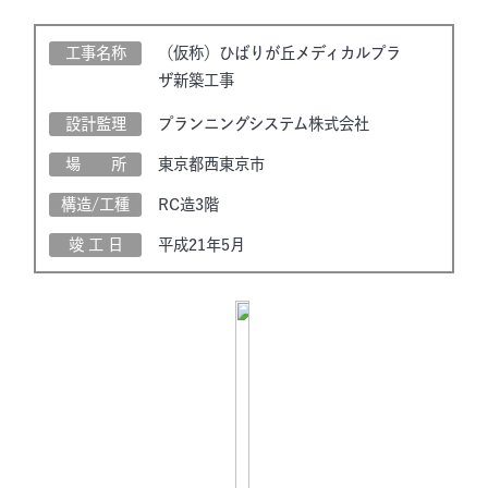
工事名称
（仮称）ひばりが丘メディカルプラ
ザ新築工事
設計監理
プランニングシステム株式会社
場 所
東京都西東京市
構造/工種
RC造3階
竣 工 日
平成21年5月