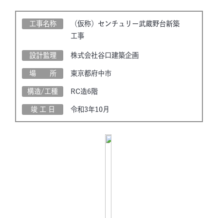
工事名称
（仮称）センチュリー武蔵野台新築
工事
設計監理
株式会社谷口建築企画
場 所
東京都府中市
構造/工種
RC造6階
竣 工 日
令和3年10月