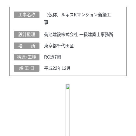
工事名称
（仮称）ルネスKマンション新築工
事
設計監理
菊池建設株式会社 一級建築士事務所
場 所
東京都千代田区
構造/工種
RC造7階
竣 工 日
平成22年12月