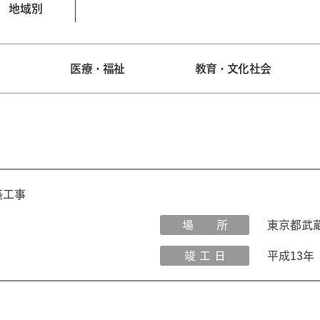
地域別
宅
医療・福祉
教育・文化社会
築工事
場 所
東京都武
竣 工 日
平成13年