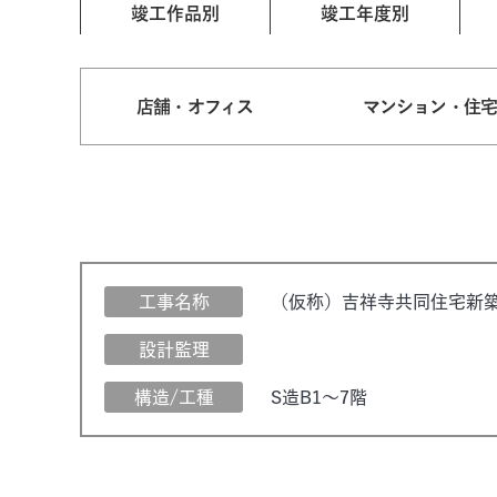
竣工作品別
竣工年度別
店舗・オフィス
マンション・住
工事名称
（仮称）吉祥寺共同住宅新
設計監理
構造/工種
S造B1～7階