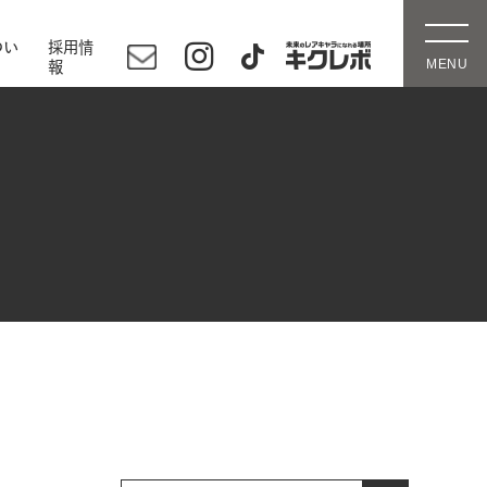
つい
採用情
報