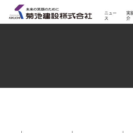
ニュー
実
ス
介