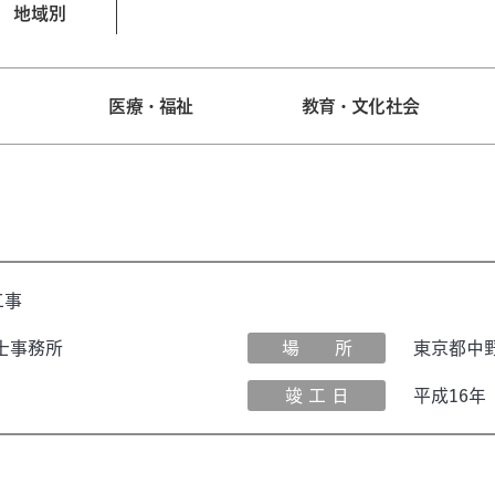
地域別
宅
医療・福祉
教育・文化社会
工事
士事務所
場 所
東京都中
竣 工 日
平成16年