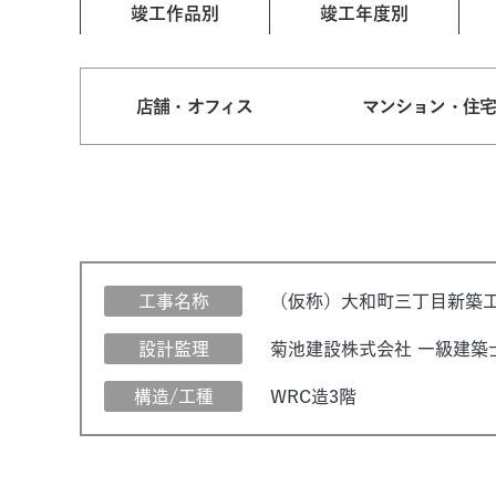
竣工作品別
竣工年度別
店舗・オフィス
マンション・住
工事名称
（仮称）大和町三丁目新築
設計監理
菊池建設株式会社 一級建築
構造/工種
WRC造3階