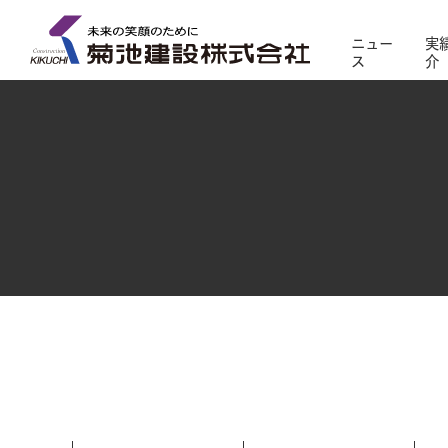
ニュー
実
ス
介