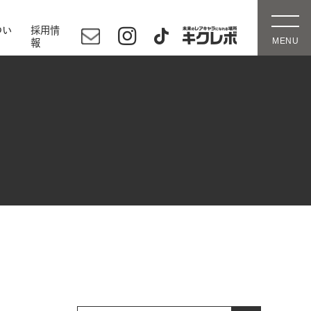
つい
採用情
報