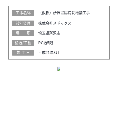
工事名称
（仮称）所沢胃腸病院増築工事
設計監理
株式会社メドックス
場 所
埼玉県所沢市
構造/工種
RC造5階
竣 工 日
平成21年8月