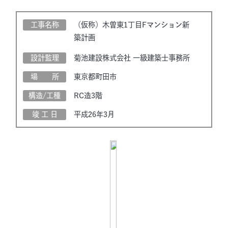
工事名称
（仮称）木曽東1丁目Fマンション新
築計画
設計監理
菊池建設株式会社 一級建築士事務所
場 所
東京都町田市
構造/工種
RC造3階
竣 工 日
平成26年3月