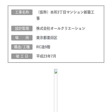
工事名称
（仮称）本所3丁目マンション新築工
事
設計監理
株式会社オールクリエーション
場 所
東京都墨田区
構造/工種
RC造9階
竣 工 日
平成23年7月