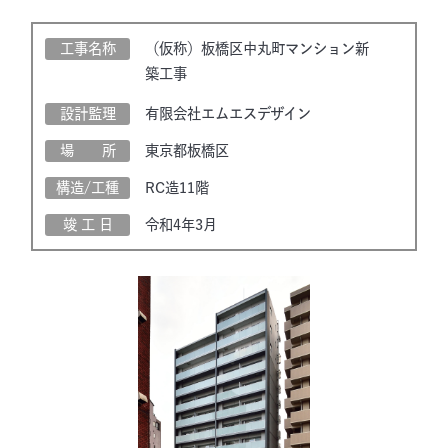
工事名称
（仮称）板橋区中丸町マンション新
築工事
設計監理
有限会社エムエスデザイン
場 所
東京都板橋区
構造/工種
RC造11階
竣 工 日
令和4年3月