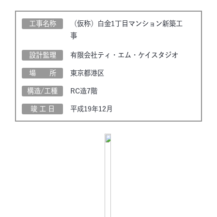
工事名称
（仮称）白金1丁目マンション新築工
事
設計監理
有限会社ティ・エム・ケイスタジオ
場 所
東京都港区
構造/工種
RC造7階
竣 工 日
平成19年12月