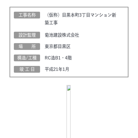
工事名称
（仮称）目黒本町3丁目マンション新
築工事
設計監理
菊池建設株式会社
場 所
東京都目黒区
構造/工種
RC造B1・4階
竣 工 日
平成21年1月