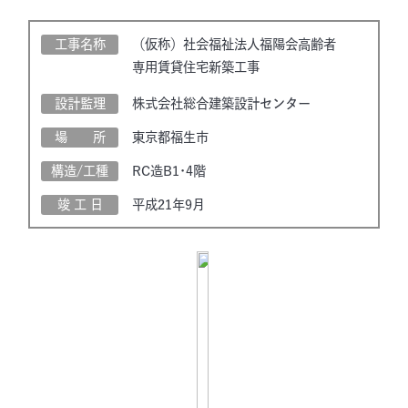
工事名称
（仮称）社会福祉法人福陽会高齢者
専用賃貸住宅新築工事
設計監理
株式会社総合建築設計センター
場 所
東京都福生市
構造/工種
RC造B1･4階
竣 工 日
平成21年9月