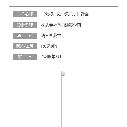
工事名称
（仮称）蕨中央六丁目計画
設計監理
株式会社谷口建築企画
場 所
埼玉県蕨市
構造/工種
RC造8階
竣 工 日
令和5年3月