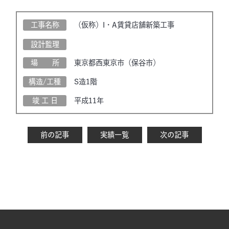
工事名称
（仮称）I・A賃貸店舗新築工事
設計監理
場 所
東京都西東京市（保谷市）
構造/工種
S造1階
竣 工 日
平成11年
前の記事
実績一覧
次の記事