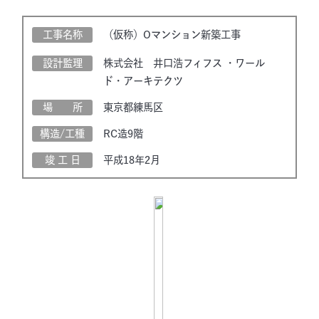
工事名称
（仮称）Oマンション新築工事
設計監理
株式会社 井口浩フィフス ・ワール
ド・アーキテクツ
場 所
東京都練馬区
構造/工種
RC造9階
竣 工 日
平成18年2月