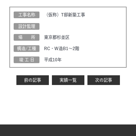
工事名称
（仮称）T邸新築工事
設計監理
場 所
東京都杉並区
構造/工種
RC・W造B1～2階
竣 工 日
平成10年
前の記事
実績一覧
次の記事