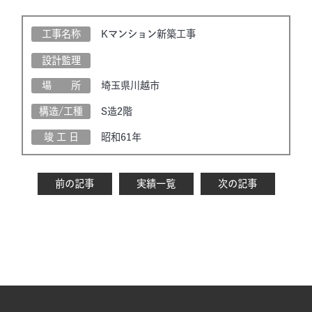
工事名称
Kマンション新築工事
設計監理
場 所
埼玉県川越市
構造/工種
S造2階
竣 工 日
昭和61年
前の記事
実績一覧
次の記事