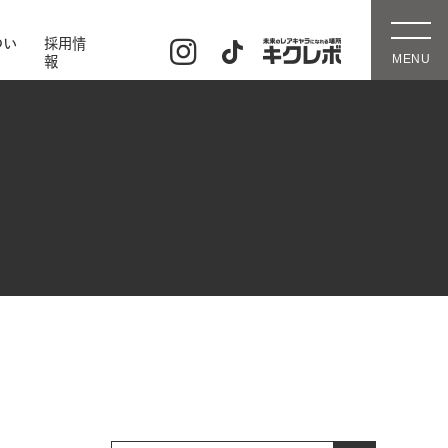
つい
採用情
報