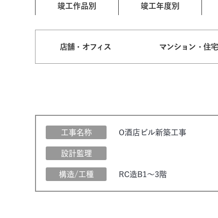
竣工作品別
竣工年度別
店舗・オフィス
マンション・住
工事名称
O酒店ビル新築工事
設計監理
構造/工種
RC造B1～3階