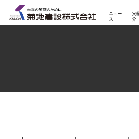
ニュー
実
ス
介